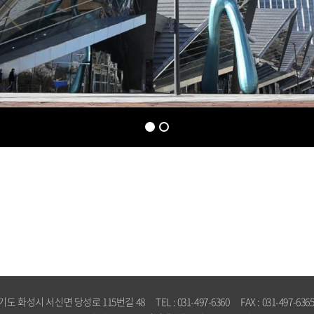
성시 서신면 당성로 115번길 48 TEL : 031-497-6360 FAX : 031-497-6365 E