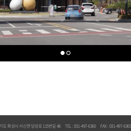
성시 서신면 당성로 115번길 48 TEL : 031-497-6360 FAX : 031-497-6365 E